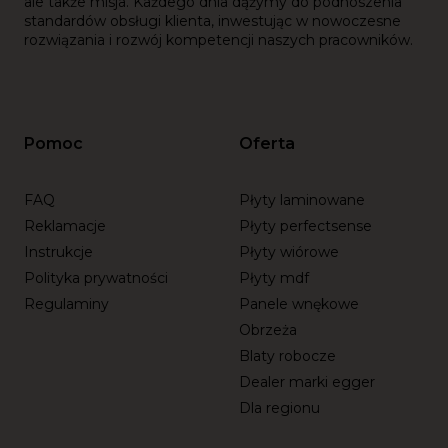
ale także misja. Każdego dnia dążymy do podnoszenia
standardów obsługi klienta, inwestując w nowoczesne
rozwiązania i rozwój kompetencji naszych pracowników.
Pomoc
Oferta
FAQ
Płyty laminowane
Reklamacje
Płyty perfectsense
Instrukcje
Płyty wiórowe
Polityka prywatności
Płyty mdf
Regulaminy
Panele wnękowe
Obrzeża
Blaty robocze
Dealer marki egger
Dla regionu