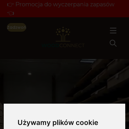
👉 Promocja do wyczerpania zapasów
👈
Zadzwoń
Używamy plików cookie